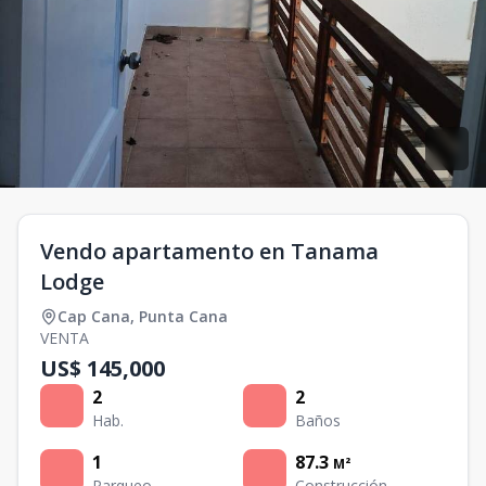
Vendo apartamento en Tanama
Lodge
Cap Cana
,
Punta Cana
VENTA
US$ 145,000
2
2
Hab.
Baños
1
87.3
M²
Parqueo
Construcción