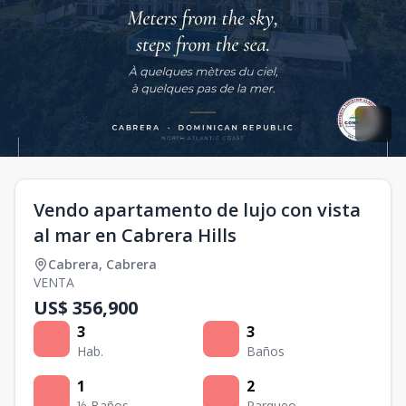
Vendo apartamento de lujo con vista
al mar en Cabrera Hills
Cabrera
,
Cabrera
VENTA
US$ 356,900
3
3
Hab.
Baños
1
2
½ Baños
Parqueo