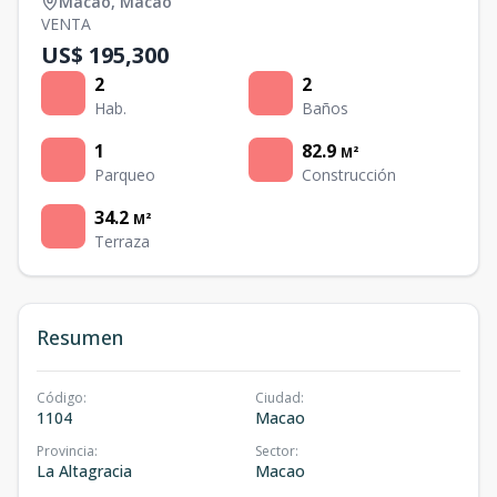
Macao
,
Macao
VENTA
US$ 195,300
2
2
Hab.
Baños
1
82.9
M²
Parqueo
Construcción
34.2
M²
Terraza
Resumen
Código
:
Ciudad
:
1104
Macao
Provincia
:
Sector
:
La Altagracia
Macao