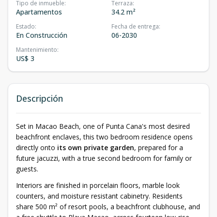
Tipo de inmueble
:
Terraza
:
Apartamentos
34.2 m²
Estado
:
Fecha de entrega
:
En Construcción
06-2030
Mantenimiento
:
US$ 3
Descripción
Set in Macao Beach, one of Punta Cana's most desired
beachfront enclaves, this two bedroom residence opens
directly onto
its own private garden
, prepared for a
future jacuzzi, with a true second bedroom for family or
guests.
Interiors are finished in porcelain floors, marble look
counters, and moisture resistant cabinetry. Residents
share 500 m² of resort pools, a beachfront clubhouse, and