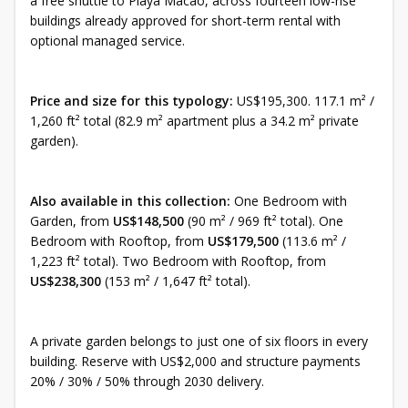
a free shuttle to Playa Macao, across fourteen low-rise
buildings already approved for short-term rental with
optional managed service.
Price and size for this typology:
US$195,300. 117.1 m² /
1,260 ft² total (82.9 m² apartment plus a 34.2 m² private
garden).
Also available in this collection:
One Bedroom with
Garden, from
US$148,500
(90 m² / 969 ft² total). One
Bedroom with Rooftop, from
US$179,500
(113.6 m² /
1,223 ft² total). Two Bedroom with Rooftop, from
US$238,300
(153 m² / 1,647 ft² total).
A private garden belongs to just one of six floors in every
building. Reserve with US$2,000 and structure payments
20% / 30% / 50% through 2030 delivery.