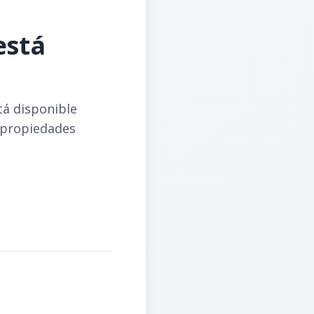
está
tá disponible
 propiedades