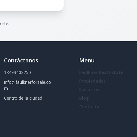
orte.
Contáctanos
Menu
18493403250
Faulkner Real Estate
Propiedades
info@faulknerforsale.co
m
Nosotros
Centro de la ciudad
Blog
Contacto