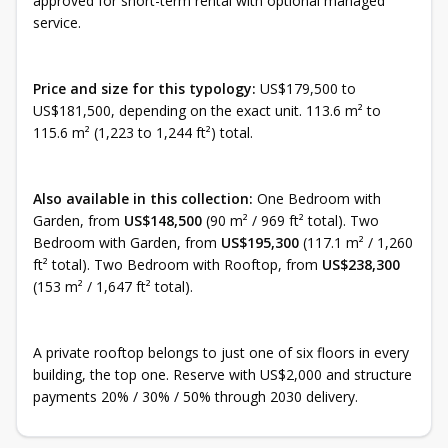
approved for short-term rental with optional managed
service.
Price and size for this typology:
US$179,500 to
US$181,500, depending on the exact unit. 113.6 m² to
115.6 m² (1,223 to 1,244 ft²) total.
Also available in this collection:
One Bedroom with
Garden, from
US$148,500
(90 m² / 969 ft² total). Two
Bedroom with Garden, from
US$195,300
(117.1 m² / 1,260
ft² total). Two Bedroom with Rooftop, from
US$238,300
(153 m² / 1,647 ft² total).
A private rooftop belongs to just one of six floors in every
building, the top one. Reserve with US$2,000 and structure
payments 20% / 30% / 50% through 2030 delivery.