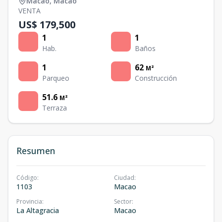
Macao
,
Macao
VENTA
US$ 179,500
1
1
Hab.
Baños
1
62
M²
Parqueo
Construcción
51.6
M²
Terraza
Resumen
Código
:
Ciudad
:
1103
Macao
Provincia
:
Sector
:
La Altagracia
Macao